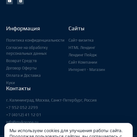
Информация
Сайты
Политика конфиденциальности
Сайт-визитка
Согласие на обработку
HTML Лендинг
персональных данных
Лендинг Пейдж
Возврат Средств
Сайт Компании
Договор Оферты
Интернет - Магазин
Оплата и Доставка
Куки
Контакты
г. Калининград, Москва, Санкт-Петербург, Россия
+7 952 052 2299
+7 (4012) 41 12 01
info@mykorona.ru
Мы используем cookies для улучшения работы сайта.
Продолжая пользоваться сайтом, вы соглашаетесь с