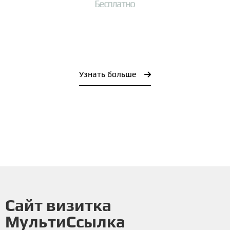
Б
е
с
п
л
а
т
н
о
Узнать больше
Сайт визитка
МультиСсылка