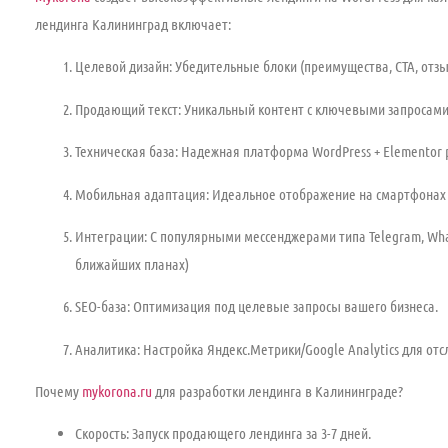
лендинга Калининград
включает:
Целевой дизайн:
Убедительные блоки (преимущества, CTA, отз
Продающий текст:
Уникальный контент с ключевыми запросами
Техническая база:
Надежная платформа WordPress + Elementor 
Мобильная адаптация:
Идеальное отображение на смартфонах 
Интеграции:
С популярными мессенджерами типа Telegram, Wha
ближайших планах)
SEO-база:
Оптимизация под целевые запросы вашего бизнеса.
Аналитика:
Настройка Яндекс.Метрики/Google Analytics для от
Почему
mykorona.ru
для разработки лендинга в Калининграде?
Скорость:
Запуск продающего лендинга за 3-7 дней.