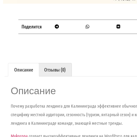
Поделится
Описание
Отзывы (0)
Описание
Почему
разработка лендинга для Калининграда
эффективнее обычного
специфику местной аудитории, сезонность (туризм, янтарный сезон) и
лендинга в Калининграде
команде, знающей местные тренды.
Mykorona
создает высокоэффективные лендинги на WordPress для кал